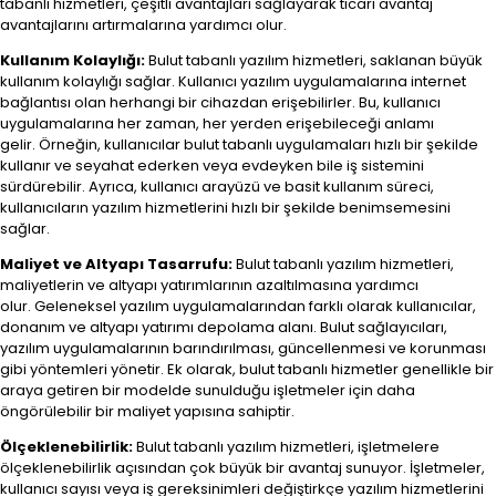
tabanlı hizmetleri, çeşitli avantajları sağlayarak ticari avantaj
avantajlarını artırmalarına yardımcı olur.
Kullanım Kolaylığı:
Bulut tabanlı yazılım hizmetleri, saklanan büyük
kullanım kolaylığı sağlar. Kullanıcı yazılım uygulamalarına internet
bağlantısı olan herhangi bir cihazdan erişebilirler. Bu, kullanıcı
uygulamalarına her zaman, her yerden erişebileceği anlamı
gelir. Örneğin, kullanıcılar bulut tabanlı uygulamaları hızlı bir şekilde
kullanır ve seyahat ederken veya evdeyken bile iş sistemini
sürdürebilir. Ayrıca, kullanıcı arayüzü ve basit kullanım süreci,
kullanıcıların yazılım hizmetlerini hızlı bir şekilde benimsemesini
sağlar.
Maliyet ve Altyapı Tasarrufu:
Bulut tabanlı yazılım hizmetleri,
maliyetlerin ve altyapı yatırımlarının azaltılmasına yardımcı
olur. Geleneksel yazılım uygulamalarından farklı olarak kullanıcılar,
donanım ve altyapı yatırımı depolama alanı. Bulut sağlayıcıları,
yazılım uygulamalarının barındırılması, güncellenmesi ve korunması
gibi yöntemleri yönetir. Ek olarak, bulut tabanlı hizmetler genellikle bir
araya getiren bir modelde sunulduğu işletmeler için daha
öngörülebilir bir maliyet yapısına sahiptir.
Ölçeklenebilirlik:
Bulut tabanlı yazılım hizmetleri, işletmelere
ölçeklenebilirlik açısından çok büyük bir avantaj sunuyor. İşletmeler,
kullanıcı sayısı veya iş gereksinimleri değiştirkçe yazılım hizmetlerini