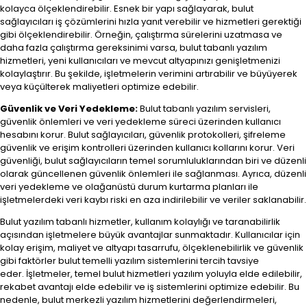
kolayca ölçeklendirebilir. Esnek bir yapı sağlayarak, bulut
sağlayıcıları iş çözümlerini hızla yanıt verebilir ve hizmetleri gerektiği
gibi ölçeklendirebilir. Örneğin, çalıştırma sürelerini uzatmasa ve
daha fazla çalıştırma gereksinimi varsa, bulut tabanlı yazılım
hizmetleri, yeni kullanıcıları ve mevcut altyapınızı genişletmenizi
kolaylaştırır. Bu şekilde, işletmelerin verimini artırabilir ve büyüyerek
veya küçülterek maliyetleri optimize edebilir.
Güvenlik ve Veri Yedekleme:
Bulut tabanlı yazılım servisleri,
güvenlik önlemleri ve veri yedekleme süreci üzerinden kullanıcı
hesabını korur. Bulut sağlayıcıları, güvenlik protokolleri, şifreleme
güvenlik ve erişim kontrolleri üzerinden kullanıcı kollarını korur. Veri
güvenliği, bulut sağlayıcıların temel sorumluluklarından biri ve düzenli
olarak güncellenen güvenlik önlemleri ile sağlanması. Ayrıca, düzenli
veri yedekleme ve olağanüstü durum kurtarma planları ile
işletmelerdeki veri kaybı riski en aza indirilebilir ve veriler saklanabilir.
Bulut yazılım tabanlı hizmetler, kullanım kolaylığı ve taranabilirlik
açısından işletmelere büyük avantajlar sunmaktadır. Kullanıcılar için
kolay erişim, maliyet ve altyapı tasarrufu, ölçeklenebilirlik ve güvenlik
gibi faktörler bulut temelli yazılım sistemlerini tercih tavsiye
eder. İşletmeler, temel bulut hizmetleri yazılım yoluyla elde edilebilir,
rekabet avantajı elde edebilir ve iş sistemlerini optimize edebilir. Bu
nedenle, bulut merkezli yazılım hizmetlerini değerlendirmeleri,